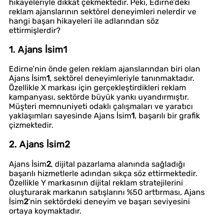
hikayeleriyle dikkat çekmektedir. Peki, Edirne’deki
reklam ajanslarının sektörel deneyimleri nelerdir ve
hangi başarı hikayeleri ile adlarından söz
ettirmişlerdir?
1. Ajans İsim
1
Edirne’nin önde gelen reklam ajanslarından biri olan
Ajans İsim
1
, sektörel deneyimleriyle tanınmaktadır.
Özellikle X markası için gerçekleştirdikleri reklam
kampanyası, sektörde büyük yankı uyandırmıştır.
Müşteri memnuniyeti odaklı çalışmaları ve yaratıcı
yaklaşımları sayesinde Ajans İsim
1
, başarılı bir grafik
çizmektedir.
2. Ajans İsim
2
Ajans İsim
2
, dijital pazarlama alanında sağladığı
başarılı hizmetlerle adından sıkça söz ettirmektedir.
Özellikle Y markasının dijital reklam stratejilerini
oluşturarak markanın satışlarını %50 arttırması, Ajans
İsim
2
‘nin sektördeki deneyim ve başarı seviyesini
ortaya koymaktadır.