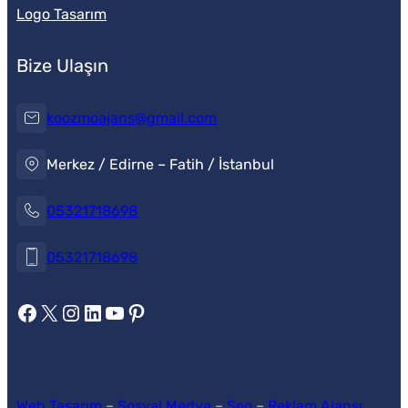
Logo Tasarım
Bize Ulaşın
koozmoajans@gmail.com
Merkez / Edirne – Fatih / İstanbul
05321718698
Koozmo Medya
05321718698
https://www.facebook.com/koozmoajans
https://x.com/koozmoajans
https://www.instagram.com/koozmoajans/
https://www.linkedin.com/in/koozmo-ajans/
https://www.youtube.com/@videotanitim
Pinterest
Web Tasarım
–
Sosyal Medya
–
Seo
–
Reklam Ajansı