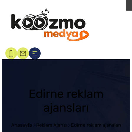
Edirne reklam
ajansları
Anasayfa
Reklam Ajansı
Edirne reklam ajansları