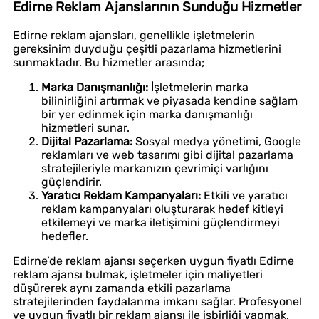
Edirne Reklam Ajanslarının Sunduğu Hizmetler
Edirne reklam ajansları, genellikle işletmelerin
gereksinim duyduğu çeşitli pazarlama hizmetlerini
sunmaktadır. Bu hizmetler arasında;
Marka Danışmanlığı:
İşletmelerin marka
bilinirliğini artırmak ve piyasada kendine sağlam
bir yer edinmek için marka danışmanlığı
hizmetleri sunar.
Dijital Pazarlama:
Sosyal medya yönetimi, Google
reklamları ve web tasarımı gibi dijital pazarlama
stratejileriyle markanızın çevrimiçi varlığını
güçlendirir.
Yaratıcı Reklam Kampanyaları:
Etkili ve yaratıcı
reklam kampanyaları oluşturarak hedef kitleyi
etkilemeyi ve marka iletişimini güçlendirmeyi
hedefler.
Edirne’de reklam ajansı seçerken uygun fiyatlı Edirne
reklam ajansı bulmak, işletmeler için maliyetleri
düşürerek aynı zamanda etkili pazarlama
stratejilerinden faydalanma imkanı sağlar. Profesyonel
ve uygun fiyatlı bir reklam ajansı ile işbirliği yapmak,