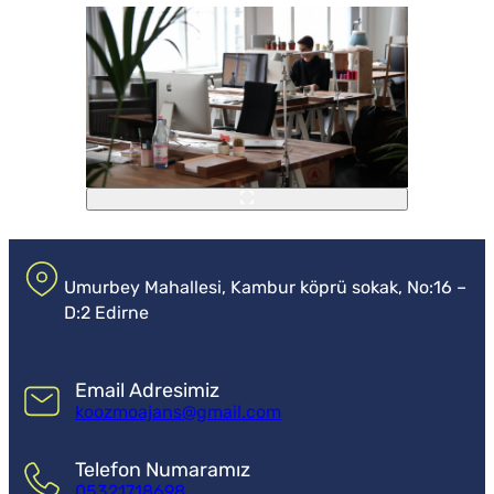
Umurbey Mahallesi, Kambur köprü sokak, No:16 –
D:2 Edirne
Email Adresimiz
koozmoajans@gmail.com
Telefon Numaramız
05321718698