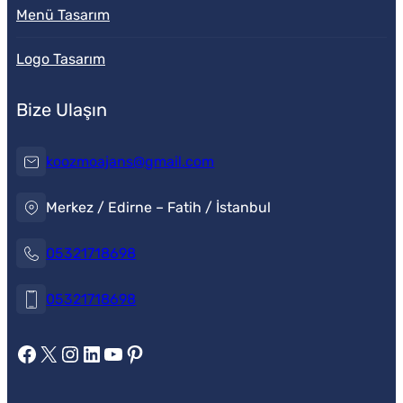
Menü Tasarım
Logo Tasarım
Bize Ulaşın
koozmoajans@gmail.com
Merkez / Edirne – Fatih / İstanbul
05321718698
05321718698
https://www.facebook.com/koozmoajans
https://x.com/koozmoajans
https://www.instagram.com/koozmoajans/
https://www.linkedin.com/in/koozmo-ajans/
https://www.youtube.com/@videotanitim
Pinterest