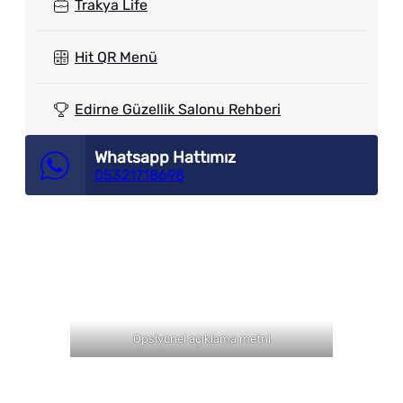
Trakya Life
Hit QR Menü
Edirne Güzellik Salonu Rehberi
Whatsapp Hattımız
05321718698
Opsiyonel açıklama metni