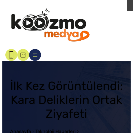
İlk Kez Görüntülendi:
Kara Deliklerin Ortak
Ziyafeti
Anasayfa
Teknoloji Haberleri