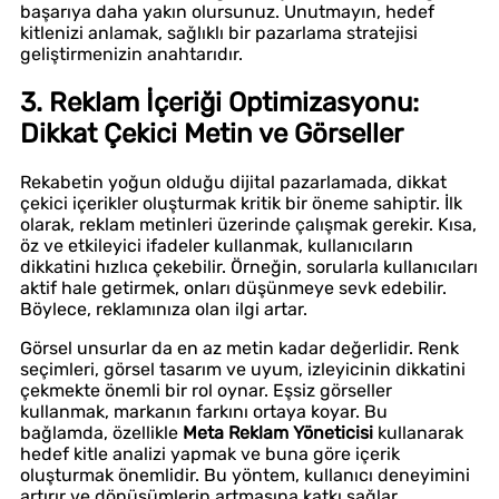
başarıya daha yakın olursunuz. Unutmayın, hedef
kitlenizi anlamak, sağlıklı bir pazarlama stratejisi
geliştirmenizin anahtarıdır.
3. Reklam İçeriği Optimizasyonu:
Dikkat Çekici Metin ve Görseller
Rekabetin yoğun olduğu dijital pazarlamada, dikkat
çekici içerikler oluşturmak kritik bir öneme sahiptir. İlk
olarak, reklam metinleri üzerinde çalışmak gerekir. Kısa,
öz ve etkileyici ifadeler kullanmak, kullanıcıların
dikkatini hızlıca çekebilir. Örneğin, sorularla kullanıcıları
aktif hale getirmek, onları düşünmeye sevk edebilir.
Böylece, reklamınıza olan ilgi artar.
Görsel unsurlar da en az metin kadar değerlidir. Renk
seçimleri, görsel tasarım ve uyum, izleyicinin dikkatini
çekmekte önemli bir rol oynar. Eşsiz görseller
kullanmak, markanın farkını ortaya koyar. Bu
bağlamda, özellikle
Meta Reklam Yöneticisi
kullanarak
hedef kitle analizi yapmak ve buna göre içerik
oluşturmak önemlidir. Bu yöntem, kullanıcı deneyimini
artırır ve dönüşümlerin artmasına katkı sağlar.