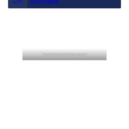
05321718698
Opsiyonel açıklama metni