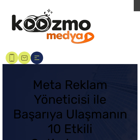
Meta Reklam
Yöneticisi ile
Başarıya Ulaşmanın
10 Etkili