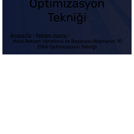
Optimizasyon
Tekniği
Anasayfa
Reklam Ajansı
Meta Reklam Yöneticisi ile Başarıya Ulaşmanın 10
Etkili Optimizasyon Tekniği