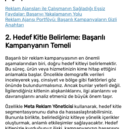
Reklam Ajansları ile Çalışmanın Sağladığı Eşsiz
Faydalar: Başarıyı Yakalamanın Yolu
Reklam Ajansı Portföyü: Başarılı Kampanyaların Gizli
Anahtarı
2. Hedef Kitle Belirleme: Başarılı
Kampanyanın Temeli
Başarılı bir reklam kampanyasının en önemli
aşamalarından biri, doğru hedef kitleyi belirlemektir.
Bu süreç, ürün veya hizmetinizin kime hitap ettiğini
anlamakla başlar. Öncelikle demografik verileri
inceleyerek yaş, cinsiyet ve bölge gibi faktörleri göz
önünde bulundurmalısınız. Ancak bunlar yeterli değil.
İlgilendiğiniz kitlenin alışkanlıklarını, ilgi alanlarını ve
davranışlarını analiz etmeniz de büyük önem taşır.
Özellikle
Meta Reklam Yöneticisi
kullanarak, hedef kitle
segmentasyonunu daha da hassaslaştırabilirsiniz.
Bununla birlikte, belirlediğiniz kitleye yönelik içerikler
oluşturmak, anlamlı etkileşimler sağlayacaktır. Hedef
kitlenizle kurduğunuz ilişki, kampanyanızın başarısını