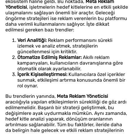
ekosistem haline geldi. Bu noktada,
Meta Reklam
Yöneticisi
, işletmelerin hedef kitlelerine en etkili şekilde
ulaşmalarını sağlayan önemli bir araçtır. Geleceği
öngörme stratejileri ise reklam verenlerin bu platformu
daha verimli kullanmalarını sağlıyor. İşte dikkat
edilmesi gereken bazı trendler:
Veri Analitiği:
Reklam performansını sürekli
izlemek ve analiz etmek, stratejilerin
güncellenmesi için kritiktir.
Otomatize Edilmiş Reklamlar:
Akıllı reklam
kampanyaları, kullanıcıların davranışlarına göre
otomatik olarak ayarlanabilir.
İçerik Kişiselleştirmesi:
Kullanıcılara özel içerikler
sunmak, etkileşimi artırma konusunda önemli bir
rol oynar.
Bu trendlerin yanında,
Meta Reklam Yöneticisi
aracılığıyla yapılan etkileşimlerin sürekliliği de göz ardı
edilmemelidir. Başarılı bir straterji geliştirmek, bu
değişimlere ayak uydurmakla mümkün. Aynı zamanda,
hedef kitle analizi yaparak, dönüşüm oranlarının
artırılması sağlanabilir. Tüm bu faktörler, ileride daha
da belirgin hale gelecek ve etkili reklam stratejilerinin