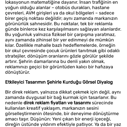
lokasyonun matematiğine dayanır. İnsan trafiğinin en
yoğun olduğu alanlar – otobüs durakları, hastane
çevreleri, AVM girişleri ya da okul bölgeleri – sadece
birer geçiş noktası değildir; aynı zamanda markanızın
görünürlük sahnesidir. Bu noktalar, tek bir reklamla
günde binlerce kez karşılaşılmasını sağlayan alanlardır.
Bu yoğunluk yalnızca fiziksel bir çarpışma yaratmaz,
aynı zamanda zihinsel bir yer edinmeyi de mümkün
kılar. Özellikle mahalle bazlı hedeflemelerde, örneğin
bir okul çevresinde çocuk ürünleri tanıtmak gibi odaklı
stratejiler, dönüşüm oranlarını gözle görülür şekilde
artırır. Şehrin damarlarına bu denli yakın olmak,
reklamınızı geçici bir görüntüden kalıcı bir hafızaya
dönüştürür.
Etkileyici Tasarımın Şehirle Kurduğu Görsel Diyalog
Bir direk reklam, yalnızca dikkat çekmek için değil, aynı
zamanda duygusal bir bağ kurmak için tasarlanır. Bu
nedenle
direk reklam fiyatları ve tasarımı
sürecinde
kullanılan kreatif yaklaşım, markanızın sesini
görselleştirmenin ötesinde, bir deneyime dönüştürme
amacı taşır. Düşünün: Yeni çıkan bir enerji içeceği,
direğin üstünde yıldırım efektiyle patlıyor. Ya da bir yaz