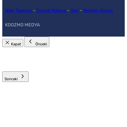
Web Tasarım
–
Sosyal Medya
–
Seo
–
Reklam Ajansı
KOOZMO MEDYA
Kapat
Önceki
Sonraki