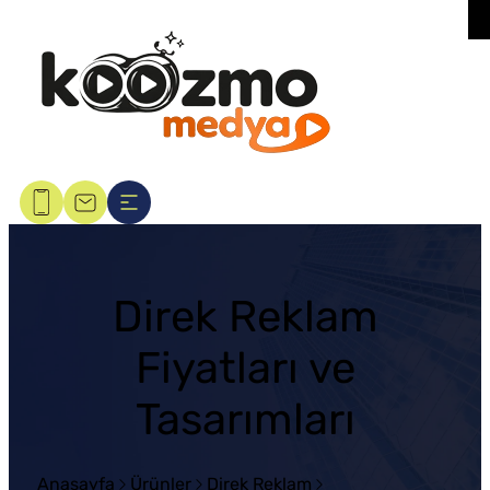
Direk Reklam
Fiyatları ve
Tasarımları
Anasayfa
Ürünler
Direk Reklam