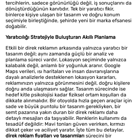
tercihlerin, sadece görünürlüğü değil, iş sonuçlarını da
dönüştürdüğünün kanıtıdır. Tek bir yaratıcı fikir,
binlerce kişiye ulaşan bir tasarım ve doğru konum
seçimiyle birleştiğinde, şehirde yeni bir marka efsanesi
doğabilir.
Yaratıcılığı Stratejiyle Buluşturan Akıllı Planlama
Etkili bir direk reklamın arkasında yalnızca yaratıcı bir
tasarım değil; aynı zamanda güçlü bir analiz ve
planlama süreci vardır. Lokasyon seçiminde yalnızca
kalabalık değil, anlamlı bir yoğunluk aranır. Google
Maps verileri, ısı haritaları ve insan davranışlarına
dayalı analizlerle desteklenen lokasyon kararları,
reklamınızın yalnızca görünmesini değil, doğru kişilere
doğru anda ulaşmasını sağlar. Tasarım sürecinde ise
hedef kitle psikolojisi kadar fiziksel ortam koşulları da
dikkate alınmalıdır. Bir otoyolda hızla geçen araçlar için
sade ve büyük puntolu bir tasarım gerekliyken, bir
semt pazarına yakın duran bir direk reklamı daha
detaylı mesajları da taşıyabilir. Renklerin kullanımı da
tesadüf değildir: Mavi tonları güven verirken, kırmızı
dikkat çeker ve aciliyet yaratır. İşte tüm bu detaylar,
direk reklam fiyatları ve tasarımları
sürecini bir