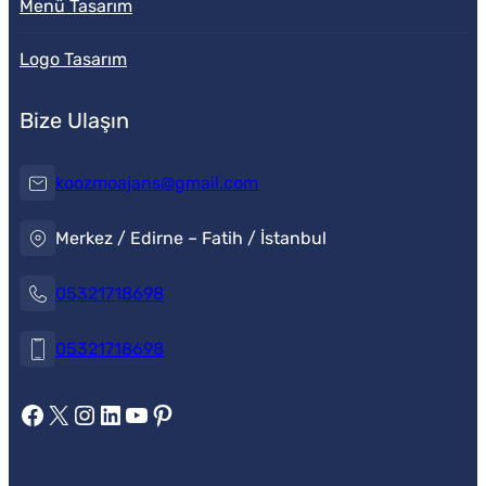
Menü Tasarım
Logo Tasarım
Bize Ulaşın
koozmoajans@gmail.com
Merkez / Edirne – Fatih / İstanbul
05321718698
05321718698
https://www.facebook.com/koozmoajans
https://x.com/koozmoajans
https://www.instagram.com/koozmoajans/
https://www.linkedin.com/in/koozmo-ajans/
https://www.youtube.com/@videotanitim
Pinterest