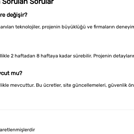
 Sorulan Sorular
re değişir?
anılan teknolojiler, projenin büyüklüğü ve firmaların deneyimi
ikle 2 haftadan 8 haftaya kadar sürebilir. Projenin detaylar
evcut mu?
llikle mevcuttur. Bu ücretler, site güncellemeleri, güvenlik ö
şaretlenmişlerdir