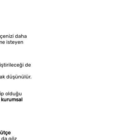
tçenizi daha
rme isteyen
iştirileceği de
rak düşünülür.
hip olduğu
i
kurumsal
ütçe
ı da göz