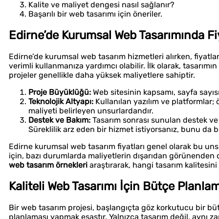
Kalite ve maliyet dengesi nasıl sağlanır?
Başarılı bir web tasarımı için öneriler.
Edirne’de Kurumsal Web Tasarımında Fi
Edirne’de kurumsal web tasarım hizmetleri alırken, fiyatla
verimli kullanmanıza yardımcı olabilir. İlk olarak, tasarımı
projeler genellikle daha yüksek maliyetlere sahiptir.
Proje Büyüklüğü:
Web sitesinin kapsamı, sayfa sayısı 
Teknolojik Altyapı:
Kullanılan yazılım ve platformlar; ör
maliyeti belirleyen unsurlardandır.
Destek ve Bakım:
Tasarım sonrası sunulan destek ve 
Süreklilik arz eden bir hizmet istiyorsanız, bunu da 
Edirne kurumsal web tasarım fiyatları genel olarak bu unsu
için, bazı durumlarda maliyetlerin dışarıdan görünenden 
web tasarım örnekleri
araştırarak, hangi tasarım kalitesini
Kaliteli Web Tasarımı İçin Bütçe Planla
Bir web tasarım projesi, başlangıçta göz korkutucu bir b
planlaması yapmak esastır. Yalnızca tasarım değil, aynı za