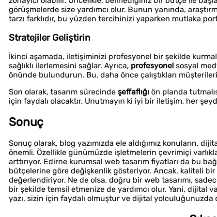
zorlayıcı olabilir. Öncelikle, belirlediğiniz bir bütçe ile ba
görüşmelerde size yardımcı olur. Bunun yanında, araştırma
tarzı farklıdır, bu yüzden tercihinizi yaparken mutlaka por
Stratejiler Geliştirin
İkinci aşamada, iletişiminizi profesyonel bir şekilde kurmal
sağlıklı ilerlemesini sağlar. Ayrıca,
profesyonel
sosyal medy
önünde bulundurun. Bu, daha önce çalıştıkları müşterilerin
Son olarak, tasarım sürecinde
şeffaflığı
ön planda tutmalısı
için faydalı olacaktır. Unutmayın ki iyi bir iletişim, her şeyd
Sonuç
Sonuç olarak, blog yazımızda ele aldığımız konuların, dijita
önemli. Özellikle günümüzde işletmelerin çevrimiçi varlıkl
arttırıyor. Edirne kurumsal web tasarım fiyatları da bu bağ
bütçelerine göre değişkenlik gösteriyor. Ancak, kaliteli b
değerlendiriyor. Ne de olsa, doğru bir web tasarımı, sad
bir şekilde temsil etmenize de yardımcı olur. Yani, dijita
yazı, sizin için faydalı olmuştur ve dijital yolculuğunuzda