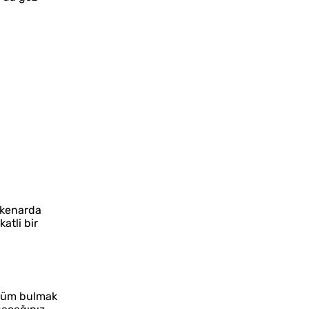
 kenarda
atli bir
züm bulmak