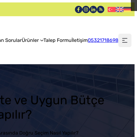
an Sorular
Ürünler
Talep Formu
İletişim
05321718698
lite ve Uygun Bütçe
pılır?
rasında Doğru Seçim Nasıl Yapılır?