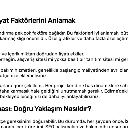
yat Faktörlerini Anlamak
ndırma pek çok faktöre bağlıdır. Bu faktörleri iyi anlamak, bü
n karmaşıklığı önemlidir. Özel grafikler ve daha fazla özelleşti
ve içerik miktarı doğrudan fiyatı etkiler.
neğin, alışveriş sitesi mi yoksa basit bir tanıtım sitesi mi gel
bakım hizmetleri, genellikle başlangıç maliyetinden ayrı ola
bütçenize eklemelisiniz.
rlara göre şekillenir. Her proje, kendine has dinamiklere sa
daha karmaşık hale geldiğini unutmamak gerekir. Edirne’dek
 bekleyebileceğinizi de daha iyi anlayabilirsiniz.
ması: Doğru Yaklaşım Nasıldır?
ütçe gereksinimi doğurabilir. Bu durumda, her şeyden önce,
b
manda içerik üretimi, SEO çalışmaları ve bakım gibi unsurlar