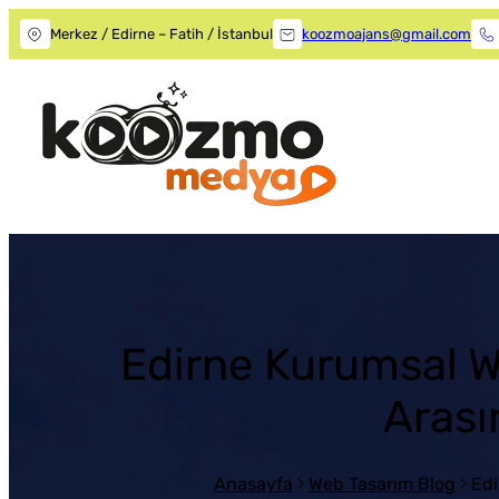
Merkez / Edirne – Fatih / İstanbul
koozmoajans@gmail.com
Edirne Kurumsal We
Arası
Anasayfa
Web Tasarım Blog
Edi