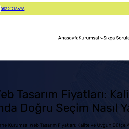
05321718698
Anasayfa
Kurumsal
Sıkça Sorul
b Tasarım Fiyatları: Ka
nda Doğru Seçim Nasıl Ya
rne Kurumsal Web Tasarım Fiyatları: Kalite ve Uygun Bütçe A