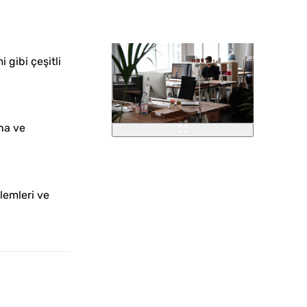
 gibi çeşitli
ına ve
nlemleri ve