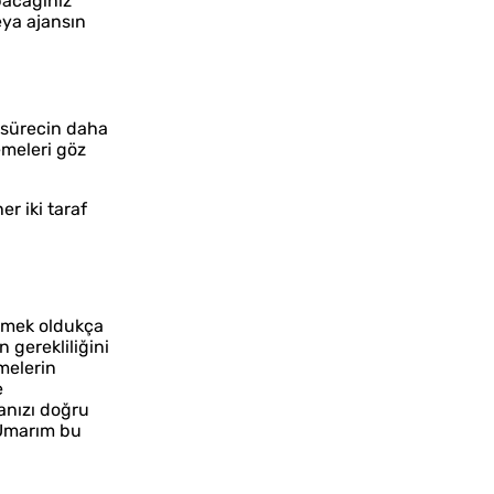
apacağınız
eya ajansın
, sürecin daha
emeleri göz
er iki taraf
görmek oldukça
 gerekliliğini
tmelerin
e
anızı doğru
. Umarım bu