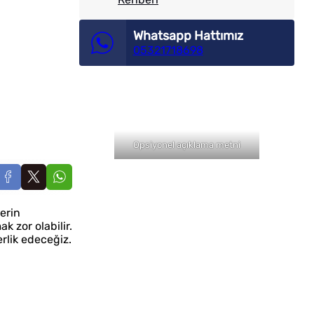
Whatsapp Hattımız
05321718698
Opsiyonel açıklama metni
erin
k zor olabilir.
rlik edeceğiz.