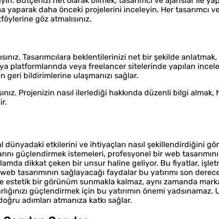
şlayın. Bütçenizi net olarak bilmek, tasarımcı ve ajanslar ile y
 yaparak daha önceki projelerini inceleyin. Her tasarımcı v
tföylerine göz atmalısınız.
ısınız. Tasarımcılara beklentilerinizi net bir şekilde anlatmak
a platformlarında veya freelancer sitelerinde yapılan incel
 geri bildirimlerine ulaşmanızı sağlar.
nız. Projenizin nasıl ilerlediği hakkında düzenli bilgi almak, h
ir.
l dünyadaki etkilerini ve ihtiyaçları nasıl şekillendirdiğini 
arını güçlendirmek istemeleri, profesyonel bir web tasarımının
lamda dikkat çeken bir unsur haline geliyor. Bu fiyatlar, işle
ir web tasarımının sağlayacağı faydalar bu yatırımı son derec
ece estetik bir görünüm sunmakla kalmaz, aynı zamanda mark
l varlığınızı güçlendirmek için bu yatırımın önemi yadsınamaz
 doğru adımları atmanıza katkı sağlar.