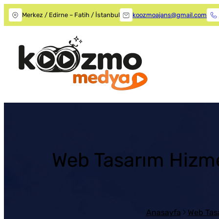
Merkez / Edirne – Fatih / İstanbul
koozmoajans@gmail.com
Web Tasarım Hizmet
Anasayfa
Web Tas