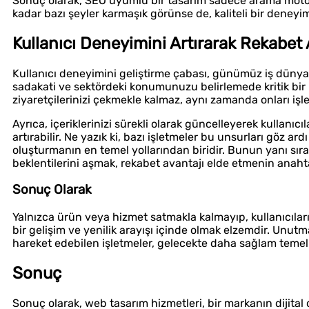
Sonuç olarak, SEO uyumlu bir tasarım sadece arama motorla
kadar bazı şeyler karmaşık görünse de, kaliteli bir deney
Kullanıcı Deneyimini Artırarak Rekabet 
Kullanıcı deneyimini geliştirme çabası, günümüz iş düny
sadakati ve sektördeki konumunuzu belirlemede kritik bir 
ziyaretçilerinizi çekmekle kalmaz, aynı zamanda onları işle
Ayrıca, içeriklerinizi sürekli olarak güncelleyerek kullanıc
artırabilir. Ne yazık ki, bazı işletmeler bu unsurları göz ar
oluşturmanın en temel yollarından biridir. Bunun yanı sıra,
beklentilerini aşmak, rekabet avantajı elde etmenin anahta
Sonuç Olarak
Yalnızca ürün veya hizmet satmakla kalmayıp, kullanıcıların
bir gelişim ve yenilik arayışı içinde olmak elzemdir. Unutm
hareket edebilen işletmeler, gelecekte daha sağlam temelle
Sonuç
Sonuç olarak, web tasarım hizmetleri, bir markanın dijita