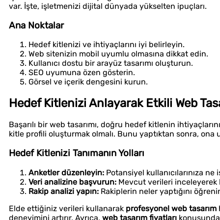
var. İşte, işletmenizi dijital dünyada yükselten ipuçları.
Ana Noktalar
Hedef kitlenizi ve ihtiyaçlarını iyi belirleyin.
Web sitenizin mobil uyumlu olmasına dikkat edin.
Kullanıcı dostu bir arayüz tasarımı oluşturun.
SEO uyumuna özen gösterin.
Görsel ve içerik dengesini kurun.
Hedef Kitlenizi Anlayarak Etkili Web Tasar
Başarılı bir web tasarımı, doğru hedef kitlenin ihtiyaçların
kitle profili oluşturmak olmalı. Bunu yaptıktan sonra, ona u
Hedef Kitlenizi Tanımanın Yolları
Anketler düzenleyin:
Potansiyel kullanıcılarınıza ne 
Veri analizine başvurun:
Mevcut verileri inceleyerek 
Rakip analizi yapın:
Rakiplerin neler yaptığını öğrenin.
Elde ettiğiniz verileri kullanarak
profesyonel web tasarım
deneyimini artırır. Ayrıca,
web tasarım fiyatları
konusunda d