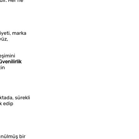
dir. Her ne
yeti, marka
yüz,
eşimini
üvenilirlik
zin
ktada, sürekli
k edip
şünülmüş bir