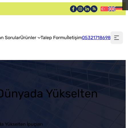
an Sorular
Ürünler
Talep Formu
İletişim
05321718698
l Dünyada Yükselten
da Yükselten İpuçları