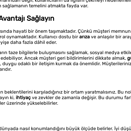
rından değil, kullanıcıların da ilgisini çekmeyi hedeflemeli
im sağlamanın temelini atmakta fayda var.
Avantajı Sağlayın
asında hayati bir önem taşımaktadır. Çünkü müşteri memnuni
rol oynamaktadır. Kullanıcı dostu bir
arıza
ve anlaşılır bir ara
yişe daha fazla dâhil eder.
ıların taze bilgilerle buluşmasını sağlamak, sosyal medya etkil
dı edebiliyor. Ancak müşteri geri bildirimlerini dikkate almak,
g
 duygu odaklı bir iletişim kurmak da önemlidir. Müşterilerini
rıdır.
 beklentilerini karşıladığınız bir ortam yaratmalısınız. Bu no
ayın ki,
ihtiyaç
ve zevkler de zamanla değişir. Bu durumu far
r üzerinde yükselebilirler.
l dünyada nasıl konumlandığını büyük ölçüde belirler. İyi dü