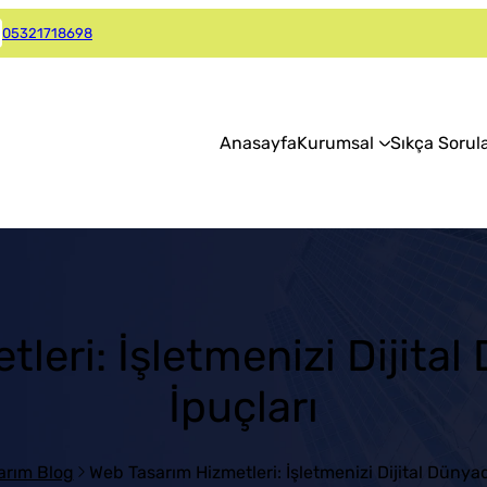
05321718698
Anasayfa
Kurumsal
Sıkça Sorul
leri: İşletmenizi Dijita
İpuçları
arım Blog
Web Tasarım Hizmetleri: İşletmenizi Dijital Dünya