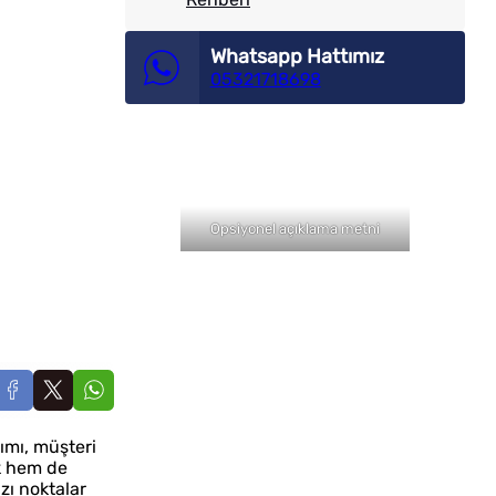
Whatsapp Hattımız
05321718698
Opsiyonel açıklama metni
rımı, müşteri
ik hem de
zı noktalar