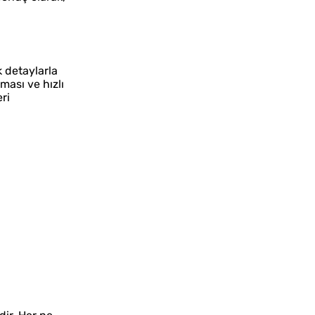
k detaylarla
ması ve hızlı
eri