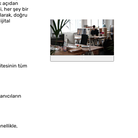
ik açıdan
i, her şey bir
olarak, doğru
jital
sitesinin tüm
anıcıların
ellikle,