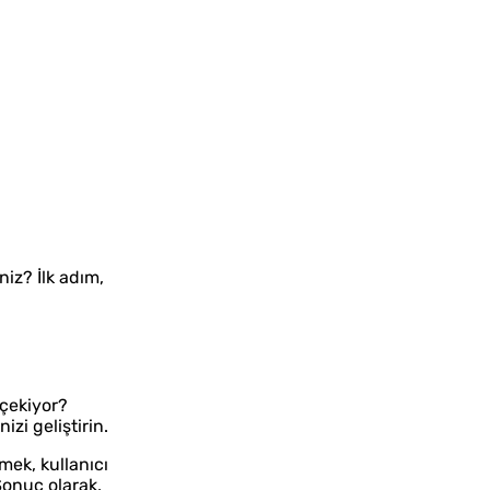
niz? İlk adım,
 çekiyor?
izi geliştirin.
mek, kullanıcı
onuç olarak,