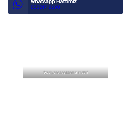
Whatsapp Hattımız
05321718698
Opsiyonel açıklama metni