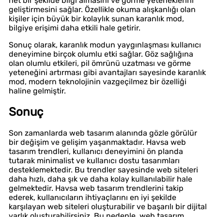
net bir şekilde bilgi almasını ve görme yeteneklerini
geliştirmesini sağlar. Özellikle okuma alışkanlığı olan
kişiler için büyük bir kolaylık sunan karanlık mod,
bilgiye erişimi daha etkili hale getirir.
Sonuç olarak, karanlık modun yaygınlaşması kullanıcı
deneyimine birçok olumlu etki sağlar. Göz sağlığına
olan olumlu etkileri, pil ömrünü uzatması ve görme
yeteneğini artırması gibi avantajları sayesinde karanlık
mod, modern teknolojinin vazgeçilmez bir özelliği
haline gelmiştir.
Sonuç
Son zamanlarda web tasarım alanında gözle görülür
bir değişim ve gelişim yaşanmaktadır. Havsa web
tasarım trendleri, kullanıcı deneyimini ön planda
tutarak minimalist ve kullanıcı dostu tasarımları
desteklemektedir. Bu trendler sayesinde web siteleri
daha hızlı, daha şık ve daha kolay kullanılabilir hale
gelmektedir. Havsa web tasarım trendlerini takip
ederek, kullanıcıların ihtiyaçlarını en iyi şekilde
karşılayan web siteleri oluşturabilir ve başarılı bir dijital
varlık oluşturabilirsiniz. Bu nedenle, web tasarım