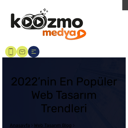
2022’nin En Popüler
Web Tasarım
Trendleri
Anasayfa
Web Tasarım Blog