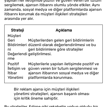
yapılan her iletişimde pozitif ve güven veren bir tutum
sergilemek, ajansın itibarını olumlu yönde etkiler. Aynı
zamanda, sosyal medya ve diğer platformlarda ajansın
itibarını korumak da müşteri ilişkileri stratejileri
arasında yer alır.
Strateji
Açıklama
Müşteri
Geri
Müşterilerden gelen geri bildirimlerin
Bildirimleri
düzenli olarak değerlendirilmesi ve bu
ni
geri bildirimlere göre stratejiler
Değerlendi
geliştirilmesi.
rme
Pozitif
Müşterilerle yapılan iletişimde pozitif ve
İletişim ve
güven veren bir tutum sergilenmesi ve
İtibar
ajansın itibarının sosyal medya ve diğer
Yönetimi
platformlarda korunması.
Bir reklam ajansı için müşteri ilişkileri
yönetimi stratejileri, ajansın başarılı olması
için kritik öneme sahiptir.
Bu stratejiler, Edirne gibi rekabetin yoğun olduğu bir