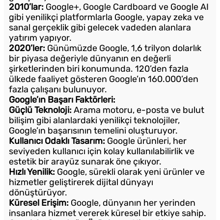
2010’lar:
Google+, Google Cardboard ve Google AI
gibi yenilikçi platformlarla Google, yapay zeka ve
sanal gerçeklik gibi gelecek vadeden alanlara
yatırım yapıyor.
2020’ler:
Günümüzde Google, 1,6 trilyon dolarlık
bir piyasa değeriyle dünyanın en değerli
şirketlerinden biri konumunda. 120’den fazla
ülkede faaliyet gösteren Google’ın 160.000’den
fazla çalışanı bulunuyor.
Google’ın Başarı Faktörleri:
Güçlü Teknoloji:
Arama motoru, e-posta ve bulut
bilişim gibi alanlardaki yenilikçi teknolojiler,
Google’ın başarısının temelini oluşturuyor.
Kullanıcı Odaklı Tasarım:
Google ürünleri, her
seviyeden kullanıcı için kolay kullanılabilirlik ve
estetik bir arayüz sunarak öne çıkıyor.
Hızlı Yenilik:
Google, sürekli olarak yeni ürünler ve
hizmetler geliştirerek dijital dünyayı
dönüştürüyor.
Küresel Erişim:
Google, dünyanın her yerinden
insanlara hizmet vererek küresel bir etkiye sahip.