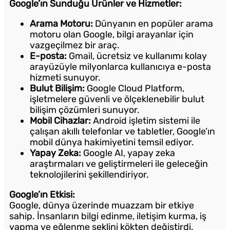
Google’ın Sunduğu Ürünler ve Hizmetler:
Arama Motoru:
Dünyanın en popüler arama
motoru olan Google, bilgi arayanlar için
vazgeçilmez bir araç.
E-posta:
Gmail, ücretsiz ve kullanımı kolay
arayüzüyle milyonlarca kullanıcıya e-posta
hizmeti sunuyor.
Bulut Bilişim:
Google Cloud Platform,
işletmelere güvenli ve ölçeklenebilir bulut
bilişim çözümleri sunuyor.
Mobil Cihazlar:
Android işletim sistemi ile
çalışan akıllı telefonlar ve tabletler, Google’ın
mobil dünya hakimiyetini temsil ediyor.
Yapay Zeka:
Google AI, yapay zeka
araştırmaları ve geliştirmeleri ile geleceğin
teknolojilerini şekillendiriyor.
Google’ın Etkisi:
Google, dünya üzerinde muazzam bir etkiye
sahip. İnsanların bilgi edinme, iletişim kurma, iş
yapma ve eğlenme şeklini kökten değiştirdi.