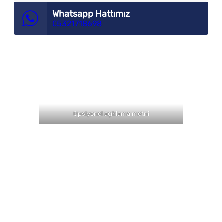
Whatsapp Hattımız
05321718698
Opsiyonel açıklama metni