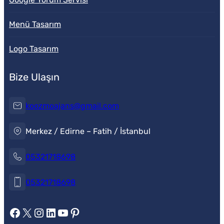
Menü Tasarım
Logo Tasarım
Bize Ulaşın
koozmoajans@gmail.com
Merkez / Edirne – Fatih / İstanbul
05321718698
05321718698
https://www.facebook.com/koozmoajans
https://x.com/koozmoajans
https://www.instagram.com/koozmoajans/
https://www.linkedin.com/in/koozmo-ajans/
https://www.youtube.com/@videotanitim
Pinterest