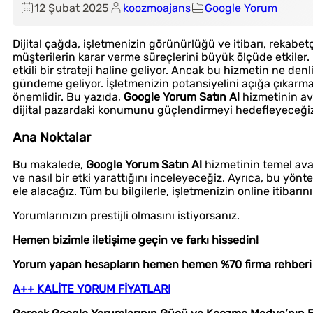
12 Şubat 2025
koozmoajans
Google Yorum
Dijital çağda, işletmenizin görünürlüğü ve itibarı, rekabet
müşterilerin karar verme süreçlerini büyük ölçüde etkile
etkili bir strateji haline geliyor. Ancak bu hizmetin ne de
gündeme geliyor. İşletmenizin potansiyelini açığa çıkarm
önemlidir. Bu yazıda,
Google Yorum Satın Al
hizmetinin ava
dijital pazardaki konumunu güçlendirmeyi hedefleyeceği
Ana Noktalar
Bu makalede,
Google Yorum Satın Al
hizmetinin temel avan
ve nasıl bir etki yarattığını inceleyeceğiz. Ayrıca, bu yönte
ele alacağız. Tüm bu bilgilerle, işletmenizin online itibarın
Yorumlarınızın prestijli olmasını istiyorsanız.
Hemen bizimle iletişime geçin ve farkı hissedin!
Yorum yapan hesapların hemen hemen %70 firma rehberi ü
A++ KALİTE YORUM FİYATLARI