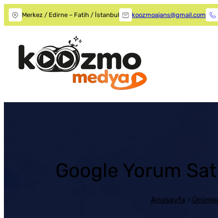
Merkez / Edirne – Fatih / İstanbul
koozmoajans@gmail.com
Google Yorum Satın
Anasayfa
Ürünle