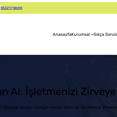
05321718698
Anasayfa
Kurumsal
Sıkça Sorul
 Al: İşletmenizi Zirveye 
r
Google Yorum
Google Yorum Satın Al: İşletmenizi Zirveye 