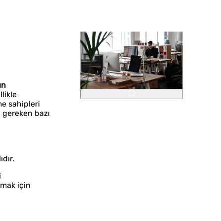
ın
likle
me sahipleri
i gereken bazı
ıdır.
i
rmak için