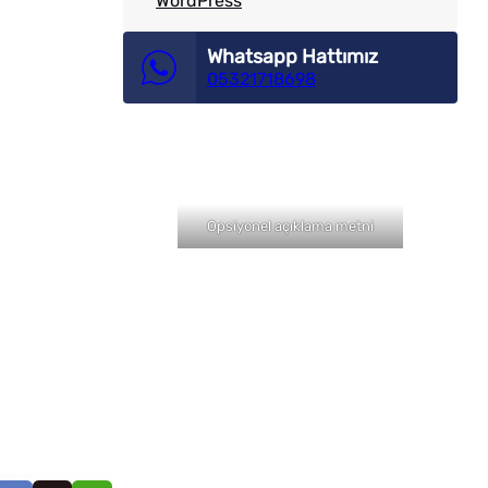
WordPress
Whatsapp Hattımız
05321718698
Opsiyonel açıklama metni