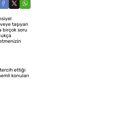
nsiyel
rveye taşıyan
a birçok soru
ldukça
letmenizin
ercih ettiği
nemli konuları