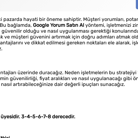
çi pazarda hayati bir öneme sahiptir. Müşteri yorumları, pota
r. Bu bağlamda,
Google Yorum Satın Al
yöntemi, işletmenizi zi
nli güvenilir olduğu ve nasıl uygulanması gerektiği konularınd
ak ve müşteri güvenini artırmak için doğru adımları atmak o
ntajlarını ve dikkat edilmesi gereken noktaları ele alarak, iş
z.
tajları üzerinde duracağız. Neden işletmelerin bu stratejiyi t
min güvenilirliği, fiyat aralıkları ve nasıl uygulanacağı gibi ö
ı nasıl artırabileceğinize dair değerli ipuçları sunacağız.
yesidir. 3-4-5-6-7-8 derecedir.