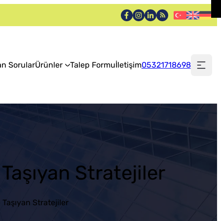
an Sorular
Ürünler
Talep Formu
İletişim
05321718698
Taşıyan Stratejiler
Taşıyan Stratejiler