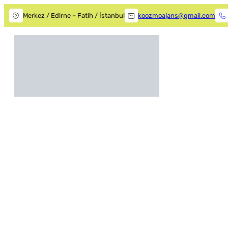
Merkez / Edirne – Fatih / İstanbul
koozmoajans@gmail.com