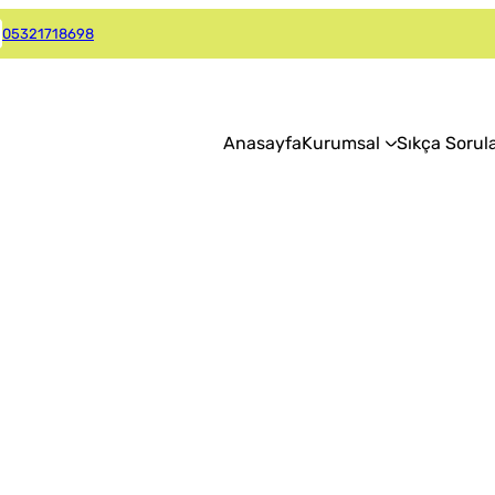
05321718698
Anasayfa
Kurumsal
Sıkça Sorul