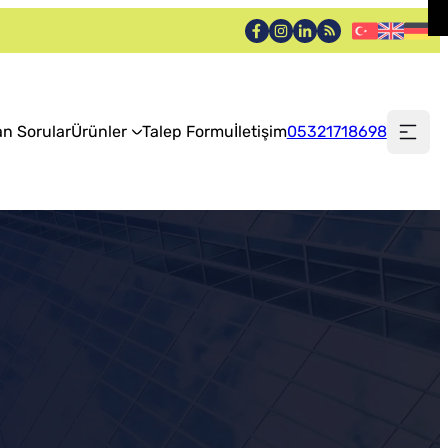
an Sorular
Ürünler
Talep Formu
İletişim
05321718698