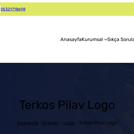
05321718698
Anasayfa
Kurumsal
Sıkça Sorul
Terkos Pilav Logo
Anasayfa
Ürünler
Logo
Terkos Pilav Logo