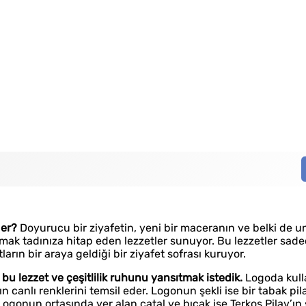
der?
Doyurucu bir ziyafetin, yeni bir maceranın ve belki de u
amak tadınıza hitap eden lezzetler sunuyor. Bu lezzetler sad
arın bir araya geldiği bir ziyafet sofrası kuruyor.
bu lezzet ve çeşitlilik ruhunu yansıtmak istedik.
Logoda kull
n canlı renklerini temsil eder. Logonun şekli ise bir tabak pila
Logonun ortasında yer alan çatal ve bıçak ise Terkos Pilav’ın