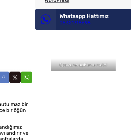
WordPress
Whatsapp Hattımız
05321718698
Opsiyonel açıklama metni
nutulmaz bir
ece bir öğün
andığımız
vı andırır ve
 sofralarda