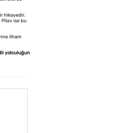
r hikayedir.
 Pilav ise bu
rine ilham
etli yolculuğun