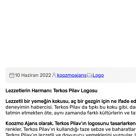
10 Haziran 2022
koozmoajans
Logo
Lezzetlerin Harmanı: Terkos Pilav Logosu
Lezzetli bir yemeğin kokusu, aç bir gezgin için ne ifade e
deneyimin habercisi. Terkos Pilav da tıpkı bu koku gibi, d
tatmin etmekten öte, aynı zamanda farklı kültürlerin ve tatl
Koozmo Ajans olarak, Terkos Pilav’ın logosunu tasarlarken 
renkler, Terkos Pilav’ın kullandığı taze sebze ve baharatları
Terkos Pilav’ın lezzetli ve doyurucu yemeklerini vurgular. 