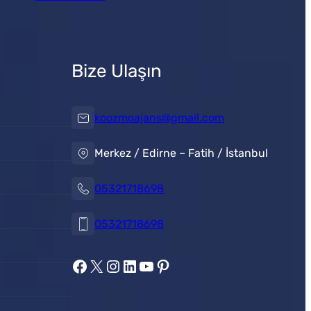
Bize Ulaşın
koozmoajans@gmail.com
Merkez / Edirne – Fatih / İstanbul
05321718698
05321718698
https://www.facebook.com/koozmoajans
https://x.com/koozmoajans
https://www.instagram.com/koozmoajans/
https://www.linkedin.com/in/koozmo-ajans/
https://www.youtube.com/@videotanitim
Pinterest