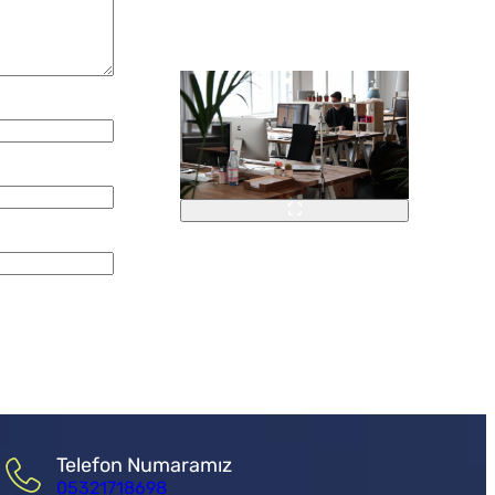
Telefon Numaramız
05321718698