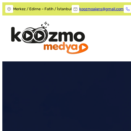
Merkez / Edirne – Fatih / İstanbul
koozmoajans@gmail.com