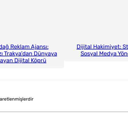
dağ Reklam Ajansı:
Dijital Hakimiyet: St
zı Trakya’dan Dünyaya
Sosyal Medya Yön
ayan Dijital Köprü
şaretlenmişlerdir