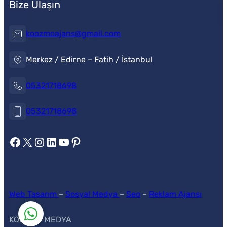
Bize Ulaşın
koozmoajans@gmail.com
Merkez / Edirne – Fatih / İstanbul
05321718698
Koozmo Medya
05321718698
https://www.facebook.com/koozmoajans
https://x.com/koozmoajans
https://www.instagram.com/koozmoajans/
https://www.linkedin.com/in/koozmo-ajans/
https://www.youtube.com/@videotanitim
Pinterest
Web Tasarım
–
Sosyal Medya
–
Seo
–
Reklam Ajansı
KOOZMO MEDYA