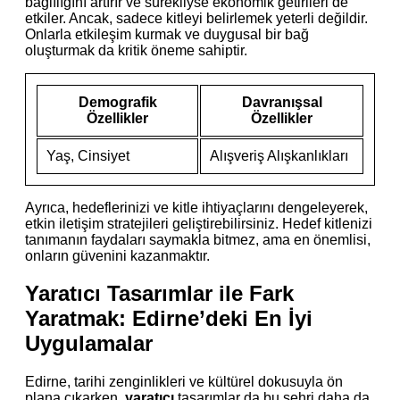
bağlılığını artırır ve sürekliyse ekonomik getirileri de
etkiler. Ancak, sadece kitleyi belirlemek yeterli değildir.
Onlarla etkileşim kurmak ve duygusal bir bağ
oluşturmak da kritik öneme sahiptir.
Demografik
Davranışsal
Özellikler
Özellikler
Yaş, Cinsiyet
Alışveriş Alışkanlıkları
Ayrıca, hedeflerinizi ve kitle ihtiyaçlarını dengeleyerek,
etkin iletişim stratejileri geliştirebilirsiniz. Hedef kitlenizi
tanımanın faydaları saymakla bitmez, ama en önemlisi,
onların güvenini kazanmaktır.
Yaratıcı Tasarımlar ile Fark
Yaratmak: Edirne’deki En İyi
Uygulamalar
Edirne, tarihi zenginlikleri ve kültürel dokusuyla ön
plana çıkarken,
yaratıcı
tasarımlar da bu şehri daha da