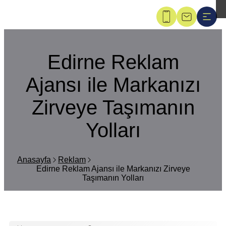
Edirne Reklam
Ajansı ile Markanızı
Zirveye Taşımanın
Yolları
Anasayfa
Reklam
Edirne Reklam Ajansı ile Markanızı Zirveye
Taşımanın Yolları