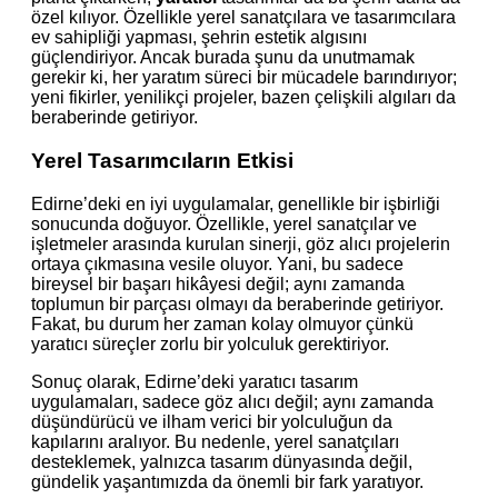
özel kılıyor. Özellikle yerel sanatçılara ve tasarımcılara
ev sahipliği yapması, şehrin estetik algısını
güçlendiriyor. Ancak burada şunu da unutmamak
gerekir ki, her yaratım süreci bir mücadele barındırıyor;
yeni fikirler, yenilikçi projeler, bazen çelişkili algıları da
beraberinde getiriyor.
Yerel Tasarımcıların Etkisi
Edirne’deki en iyi uygulamalar, genellikle bir işbirliği
sonucunda doğuyor. Özellikle, yerel sanatçılar ve
işletmeler arasında kurulan sinerji, göz alıcı projelerin
ortaya çıkmasına vesile oluyor. Yani, bu sadece
bireysel bir başarı hikâyesi değil; aynı zamanda
toplumun bir parçası olmayı da beraberinde getiriyor.
Fakat, bu durum her zaman kolay olmuyor çünkü
yaratıcı süreçler zorlu bir yolculuk gerektiriyor.
Sonuç olarak, Edirne’deki yaratıcı tasarım
uygulamaları, sadece göz alıcı değil; aynı zamanda
düşündürücü ve ilham verici bir yolculuğun da
kapılarını aralıyor. Bu nedenle, yerel sanatçıları
desteklemek, yalnızca tasarım dünyasında değil,
gündelik yaşantımızda da önemli bir fark yaratıyor.