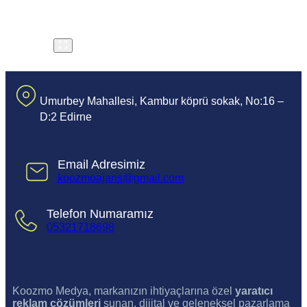
Umurbey Mahallesi, Kambur köprü sokak, No:16 –
D:2 Edirne
Email Adresimiz
koozmoajans@gmail.com
Telefon Numaramız
05321718698
Koozmo Medya, markanızın ihtiyaçlarına özel
yaratıcı
reklam çözümleri
sunan, dijital ve geleneksel pazarlama