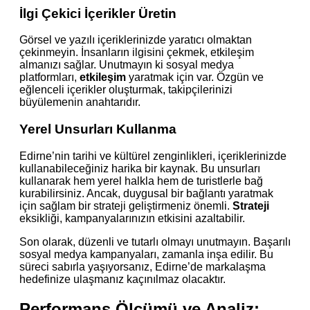
İlgi Çekici İçerikler Üretin
Görsel ve yazılı içeriklerinizde yaratıcı olmaktan
çekinmeyin. İnsanların ilgisini çekmek, etkileşim
almanızı sağlar. Unutmayın ki sosyal medya
platformları,
etkileşim
yaratmak için var. Özgün ve
eğlenceli içerikler oluşturmak, takipçilerinizi
büyülemenin anahtarıdır.
Yerel Unsurları Kullanma
Edirne’nin tarihi ve kültürel zenginlikleri, içeriklerinizde
kullanabileceğiniz harika bir kaynak. Bu unsurları
kullanarak hem yerel halkla hem de turistlerle bağ
kurabilirsiniz. Ancak, duygusal bir bağlantı yaratmak
için sağlam bir strateji geliştirmeniz önemli.
Strateji
eksikliği, kampanyalarınızın etkisini azaltabilir.
Son olarak, düzenli ve tutarlı olmayı unutmayın. Başarılı
sosyal medya kampanyaları, zamanla inşa edilir. Bu
süreci sabırla yaşıyorsanız, Edirne’de markalaşma
hedefinize ulaşmanız kaçınılmaz olacaktır.
Performans Ölçümü ve Analiz: