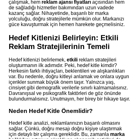
çalışmak, hem
reklam ajansı fiyatları
açısından hem
de sağladığı hizmetler bakımından uzun vadede
kazanç sağlar. Nihayetinde, başarılı bir marka
yolculuğu, doğru stratejilerle mümkün olur. Markanızı
güce kavuşturmak için hemen harekete geçmelisiniz.
Hedef Kitlenizi Belirleyin: Etkili
Reklam Stratejilerinin Temeli
Hedef kitlenizi belirlemek,
etkili
reklam stratejileri
oluşturmanın ilk adımıdır. Peki, hedef kitle kimdir?
Herkesin farklı ihtiyaçları, beklentileri ve alışkanlıkları
var. Bu nedenle, doğru kitleyi anlamak ve onlara uygun
içerikler sunmak büyük önem taşır. Yalnızca yaş,
cinsiyet gibi demografik verilerle sınırlı kalmamalısınız.
Davranışsal ve psikografik faktörleri de göz önünde
bulundurmalısınız. Unutmayın, her birey bir hikaye taşır.
Neden Hedef Kitle Önemlidir?
Hedef kitle analizi, reklamlarınızın başarılı olmasını
sağlar. Çünkü, doğru mesajı doğru kişiye ulaştırmak
için detaylı bir çalışma gereklidir. Bu, zamanla
marka