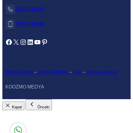
05321718698
05321718698
https://www.facebook.com/koozmoajans
https://x.com/koozmoajans
https://www.instagram.com/koozmoajans/
https://www.linkedin.com/in/koozmo-ajans/
https://www.youtube.com/@videotanitim
Pinterest
Koozmo Medya
Web Tasarım
–
Sosyal Medya
–
Seo
–
Reklam Ajansı
KOOZMO MEDYA
Kapat
Önceki