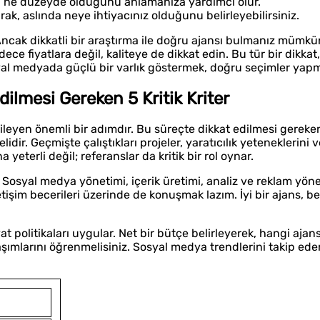
rın ne düzeyde olduğunu anlamanıza yardımcı olur.
arak, aslında neye ihtiyacınız olduğunu belirleyebilirsiniz.
. Ancak dikkatli bir araştırma ile doğru ajansı bulmanız mümkü
ece fiyatlara değil, kaliteye de dikkat edin. Bu tür bir dikkat
al medyada güçlü bir varlık göstermek, doğru seçimler yapma
ilmesi Gereken 5 Kritik Kriter
tkileyen önemli bir adımdır. Bu süreçte dikkat edilmesi gerek
idir. Geçmişte çalıştıkları projeler, yaratıcılık yeteneklerini 
yeterli değil; referanslar da kritik bir rol oynar.
Sosyal medya yönetimi, içerik üretimi, analiz ve reklam yöne
etişim becerileri üzerinde de konuşmak lazım. İyi bir ajans, bek
iyat politikaları uygular. Net bir bütçe belirleyerek, hangi aja
şımlarını öğrenmelisiniz. Sosyal medya trendlerini takip eden