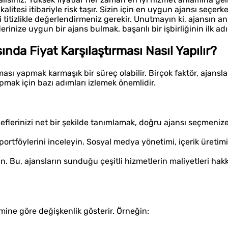
kalitesi itibariyle risk taşır. Sizin için en uygun ajansı seçerk
itizlikle değerlendirmeniz gerekir. Unutmayın ki, ajansın anl
rinize uygun bir ajans bulmak, başarılı bir işbirliğinin ilk adı
nda Fiyat Karşılaştırması Nasıl Yapılır?
rması yapmak karmaşık bir süreç olabilir. Birçok faktör, ajansla
apmak için bazı adımları izlemek önemlidir.
flerinizi net bir şekilde tanımlamak, doğru ajansı seçmeniz
 portföylerini inceleyin. Sosyal medya yönetimi, içerik üretim
yin. Bu, ajansların sunduğu çeşitli hizmetlerin maliyetleri hak
mine göre değişkenlik gösterir. Örneğin: