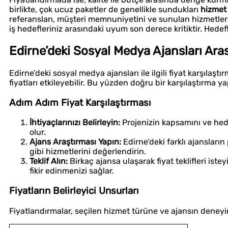
birlikte, çok ucuz paketler de genellikle sundukları
hizmet
referansları, müşteri memnuniyetini ve sunulan hizmetleri t
iş hedefleriniz arasındaki uyum son derece kritiktir. Hedefle
Edirne’deki Sosyal Medya Ajansları Arası
Edirne’deki sosyal medya ajansları ile ilgili fiyat karşılaştı
fiyatları etkileyebilir. Bu yüzden doğru bir karşılaştırma y
Adım Adım Fiyat Karşılaştırması
İhtiyaçlarınızı Belirleyin:
Projenizin kapsamını ve hede
olur.
Ajans Araştırması Yapın:
Edirne’deki farklı ajansların
gibi hizmetlerini değerlendirin.
Teklif Alın:
Birkaç ajansa ulaşarak fiyat teklifleri iste
fikir edinmenizi sağlar.
Fiyatların Belirleyici Unsurları
Fiyatlandırmalar, seçilen hizmet türüne ve ajansın deneyi