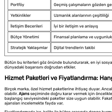
Portföy
Geçmiş çalışmaların gözden geç
Yetkinlikler
Uzmanlık alanlarının çeşitliliği
İletişim Becerileri
İyi bir iletişim ve anlayış
Bütçe Yönetimi
Finansal planlama ve uygunluk
Stratejik Yaklaşımlar
Dijital trendlerin takibi
Bütün bu kriterleri göz önünde bulundurarak, en iyi sosya
dünyadaki başarısını doğrudan etkiler.
Hizmet Paketleri ve Fiyatlandırma: Han
Birçok marka, özel hizmet paketlerine ihtiyaç duyar. Ancak
olabilir.
Ajans
seçiminde doğru karar vermek için öncelikle h
başlangıç seviyesindeki paketler size uygun olabilir. Faka
ajansları incelemekte fayda var.
Fiyatlandırmada ise, kalite ile bütçe arasında denge kurm