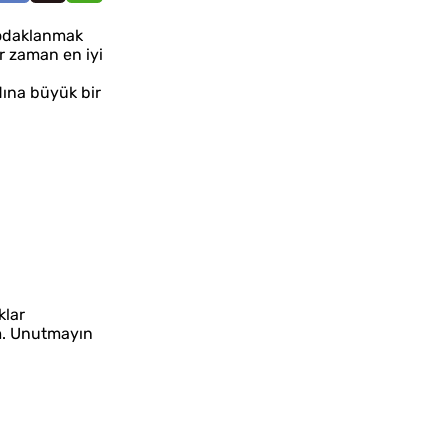
a odaklanmak
r zaman en iyi
dına büyük bir
klar
m. Unutmayın