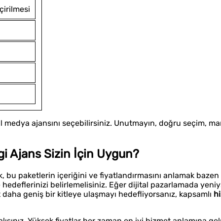
irilmesi
l medya ajansını seçebilirsiniz. Unutmayın, doğru seçim, mark
gi Ajans Sizin İçin Uygun?
, bu paketlerin içeriğini ve fiyatlandırmasını anlamak bazen 
edeflerinizi belirlemelisiniz. Eğer dijital pazarlamada yeniy
t daha geniş bir kitleye ulaşmayı hedefliyorsanız, kapsamlı
h
alısınız. Yüksek fiyatlar her zaman en iyi hizmet anlamına g