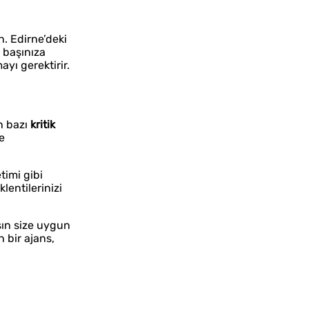
n. Edirne’deki
, başınıza
yı gerektirir.
en bazı
kritik
ve
timi gibi
lentilerinizi
nsın size uygun
 bir ajans,