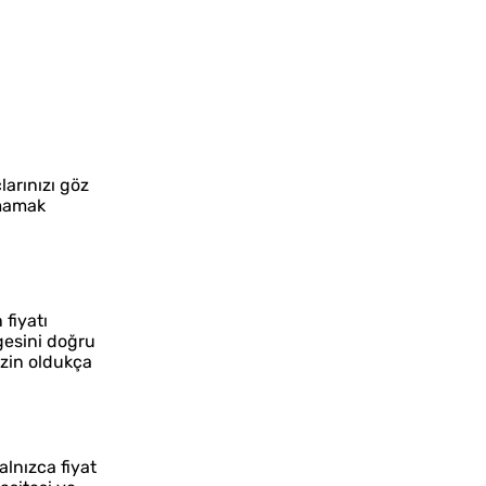
larınızı göz
tmamak
 fiyatı
esini doğru
izin oldukça
lnızca fiyat