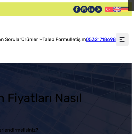
an Sorular
Ürünler
Talep Formu
İletişim
05321718698
Fiyatları Nasıl
erlendirmelisiniz?