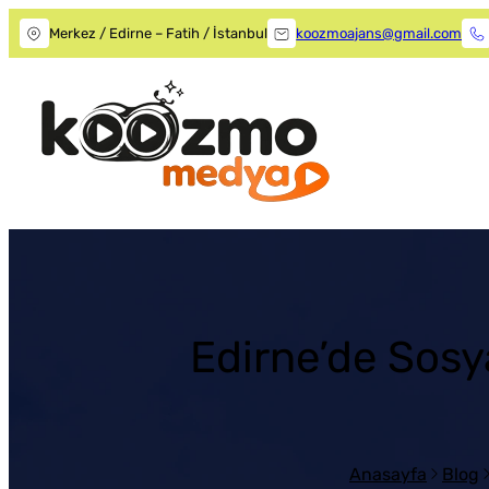
Merkez / Edirne – Fatih / İstanbul
koozmoajans@gmail.com
Edirne’de Sosy
Anasayfa
Blog