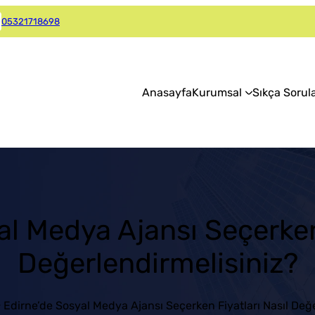
05321718698
Anasayfa
Kurumsal
Sıkça Sorul
al Medya Ajansı Seçerken 
Değerlendirmelisiniz?
Edirne’de Sosyal Medya Ajansı Seçerken Fiyatları Nasıl Değ