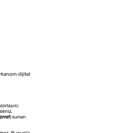
anızın dijital
zorlayıcı
seniz,
izmet
sunan
elmez. Bununla