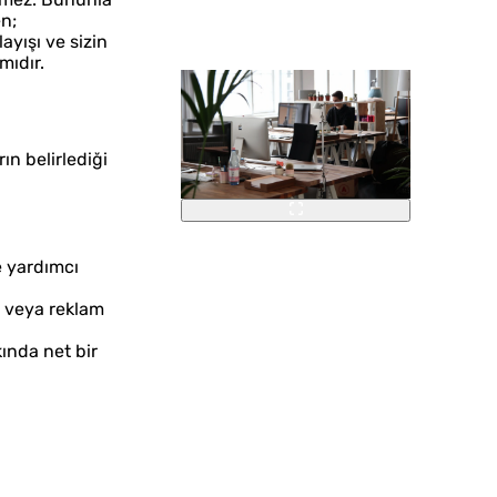
en;
ayışı ve sizin
mıdır.
rın belirlediği
e yardımcı
i veya reklam
kında net bir