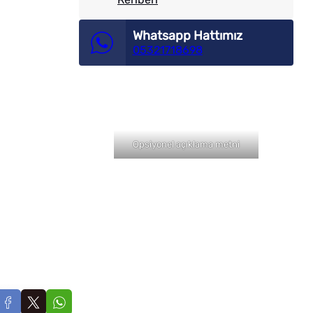
Whatsapp Hattımız
05321718698
Opsiyonel açıklama metni