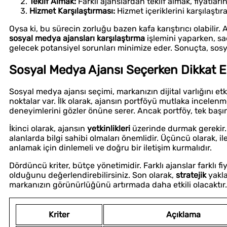
Teklif Almak:
Farklı ajanslardan teklif almak, fiyatla
Hizmet Karşılaştırması:
Hizmet içeriklerini karşılaştır
Oysa ki, bu sürecin zorluğu bazen kafa karıştırıcı olabilir
sosyal medya ajansları karşılaştırma
işlemini yaparken, sad
gelecek potansiyel sorunları minimize eder. Sonuçta, sosy
Sosyal Medya Ajansı Seçerken Dikkat Ed
Sosyal medya ajansı seçimi, markanızın dijital varlığını e
noktalar var. İlk olarak, ajansın portföyü mutlaka incelenmel
deneyimlerini gözler önüne serer. Ancak portföy, tek başına 
İkinci olarak, ajansın
yetkinlikleri
üzerinde durmak gerekir. 
alanlarda bilgi sahibi olmaları önemlidir. Üçüncü olarak, il
anlamak için dinlemeli ve doğru bir iletişim kurmalıdır.
Dördüncü kriter, bütçe yönetimidir. Farklı ajanslar farklı f
olduğunu değerlendirebilirsiniz. Son olarak,
stratejik
yakla
markanızın görünürlüğünü artırmada daha etkili olacaktır.
Kriter
Açıklama