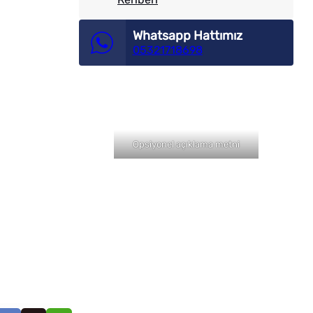
Whatsapp Hattımız
05321718698
Opsiyonel açıklama metni