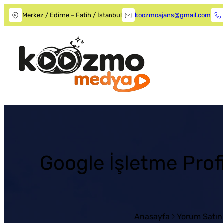
Merkez / Edirne – Fatih / İstanbul
koozmoajans@gmail.com
Google İşletme Prof
Anasayfa
Yorum Satın