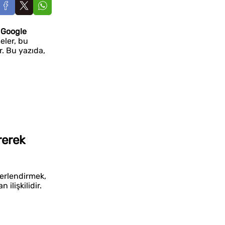
,
Google
eler, bu
r. Bu yazıda,
rerek
eğerlendirmek,
ilişkilidir.