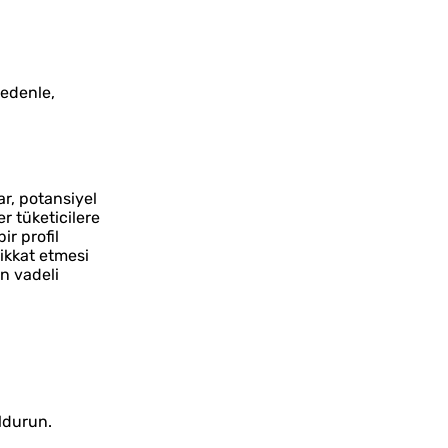
nedenle,
ar, potansiyel
r tüketicilere
ir profil
ikkat etmesi
n vadeli
oldurun.