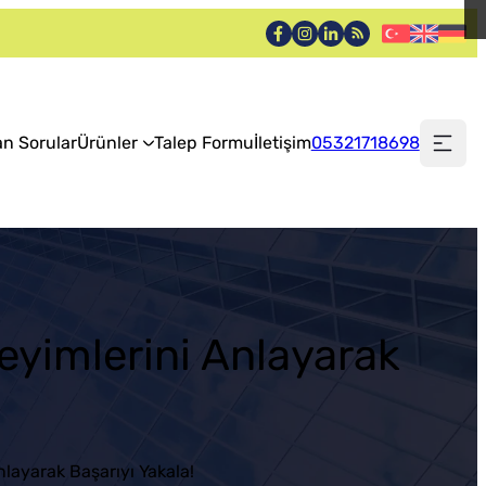
an Sorular
Ürünler
Talep Formu
İletişim
05321718698
eyimlerini Anlayarak
nlayarak Başarıyı Yakala!