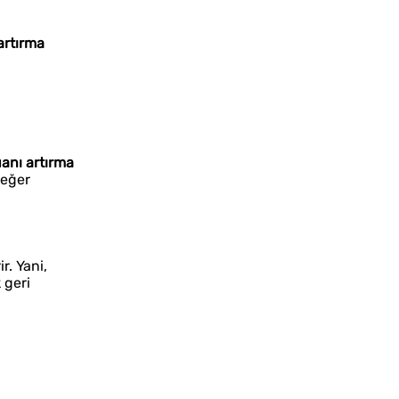
artırma
anı artırma
değer
r. Yani,
 geri