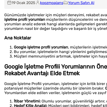
19 Ocak 2025
koozmoajans
Yorum Satın Al
Günümüzde işletmeler için müşteri deneyimi, rekabet avan
işletme profil yorumları
müşterilerin düşüncelerini ve dene
yorumları analiz ederek hangi alanlarda gelişmeleri gerekti
yorumların nasıl bir değer taşıdığını ve başarılı bir iş y
Ana Noktalar
Google işletme profil yorumları
, müşterilerin işletme
Bu yorumlar, işletmelerin hangi yönlerini geliştirmesi
Müşteri memnuniyetini artırmak, işletmeler için hayat
Google İşletme Profili Yorumlarının Öne
Rekabet Avantajı Elde Etmek
Google İşletme Profili yorumları, işletmeler için kritik bire
potansiyel müşteriler üzerinde olumlu bir izlenim bırakır.
G
Yorumlardan elde edilen veriler, işletmenin güçlü ve zayıf
İtibar Yönetimi:
Olumlu yorumlar, güvenilirliği artırır,
Hedef Kitle Analizi:
Müşteri geri bildirimleri, hedef ki