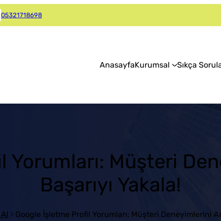
05321718698
Anasayfa
Kurumsal
Sıkça Sorul
il Yorumları: Müşteri Den
Başarıyı Yakala!
 Al
Google İşletme Profil Yorumları: Müşteri Deneyimlerini A