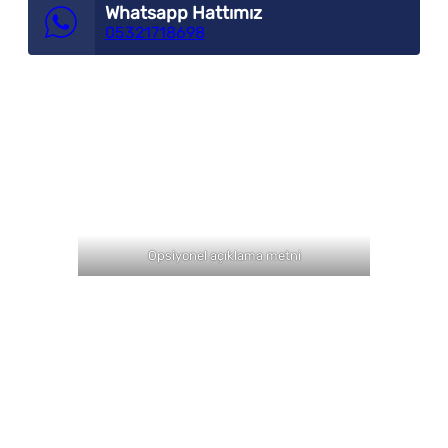
Whatsapp Hattımız
05321718698
Opsiyonel açıklama metni