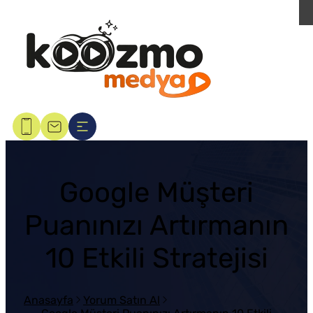
Google Müşteri
Puanınızı Artırmanın
10 Etkili Stratejisi
Anasayfa
Yorum Satın Al