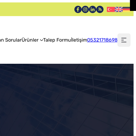
an Sorular
Ürünler
Talep Formu
İletişim
05321718698