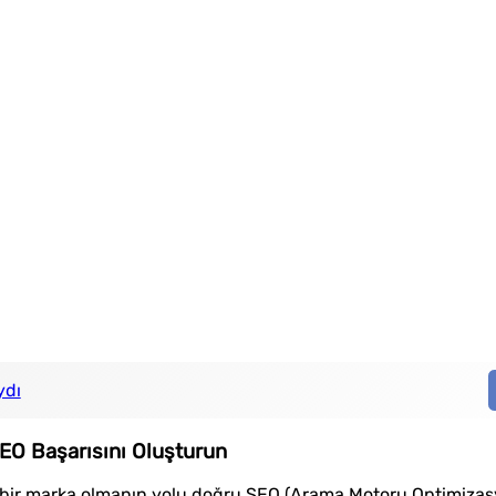
ydı
EO Başarısını Oluşturun
an bir marka olmanın yolu doğru SEO (Arama Motoru Optimiza