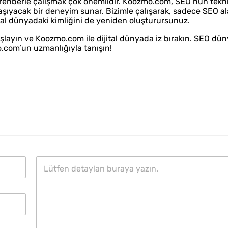
 rehberle çalışmak çok önemlidir. Koozmo.com, SEO’nun tekni
taşıyacak bir deneyim sunar. Bizimle çalışarak, sadece SEO a
al dünyadaki kimliğini de yeniden oluşturursunuz.
aşlayın ve Koozmo.com ile dijital dünyada iz bırakın. SEO dü
.com’un uzmanlığıyla tanışın!