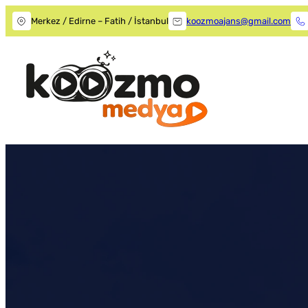
Merkez / Edirne – Fatih / İstanbul
koozmoajans@gmail.com