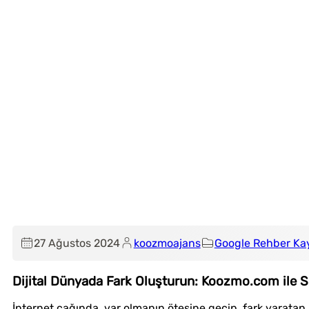
27 Ağustos 2024
koozmoajans
Google Rehber Ka
Dijital Dünyada Fark Oluşturun: Koozmo.com ile S
İnternet çağında, var olmanın ötesine geçip, fark yarat