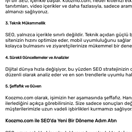
İyi bir SEO, içerikle başlar. Koozmo.com, hedef kitlenizi etk
tanıtımları, video içerikler ve daha fazlasıyla, sadece aram
almanızı sağlıyoruz.
3. Teknik Mükemmellik
SEO, yalnızca içerikle sınırlı değildir. Teknik açıdan güçl
sitenizin hızını optimize eder, mobil uyumluluğunu sağlar
kolayca bulmasını ve ziyaretçilerinize mükemmel bir den
4. Sürekli Güncellemeler ve Analizler
Dijital dünya hızla değişiyor, bu yüzden SEO stratejinizi
düzenli olarak analiz eder ve en son trendlerle uyumlu hale 
5. Şeffaflık ve Güven
Koozmo.com olarak, işimizin her aşamasında şeffafız. Hangi 
ilerlediğini açıkça görebilirsiniz. Size sadece sonuçları de
müşterilerimizle uzun vadeli işbirlikleri kurmamızı sağlıyor
Koozmo.com ile SEO’da Yeni Bir Döneme Adım Atın