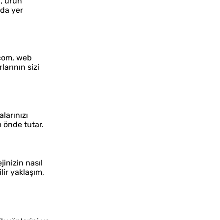
ı, ürün
rda yer
.com, web
arının sizi
larınızı
m önde tutar.
jinizin nasıl
lir yaklaşım,