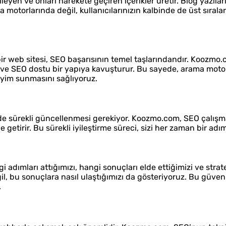
ileyen ve onları harekete geçiren içerikler üretir. Blog yazılar
a motorlarında değil, kullanıcılarınızın kalbinde de üst sırala
ü bir web sitesi, SEO başarısının temel taşlarındandır. Koozmo
 ve SEO dostu bir yapıya kavuşturur. Bu sayede, arama motorl
eyim sunmasını sağlıyoruz.
n de sürekli güncellenmesi gerekiyor. Koozmo.com, SEO çalışma
getirir. Bu sürekli iyileştirme süreci, sizi her zaman bir adı
adımları attığımızı, hangi sonuçları elde ettiğimizi ve strate
ğil, bu sonuçlara nasıl ulaştığımızı da gösteriyoruz. Bu güveni
.