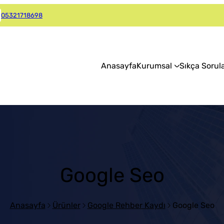
05321718698
Anasayfa
Kurumsal
Sıkça Sorul
Google Seo
Anasayfa
Ürünler
Google Rehber Kaydı
Google Seo