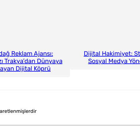
dağ Reklam Ajansı:
Dijital Hakimiyet: St
zı Trakya’dan Dünyaya
Sosyal Medya Yön
ayan Dijital Köprü
şaretlenmişlerdir