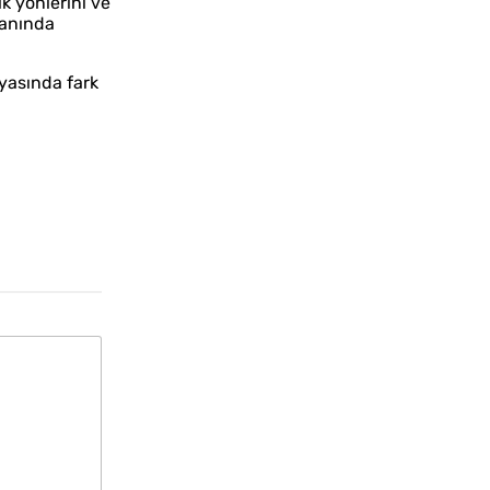
k yönlerini ve
lanında
nyasında fark