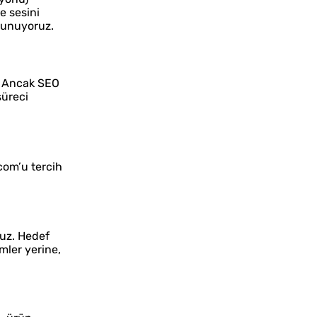
e sesini
 sunuyoruz.
r. Ancak SEO
süreci
com’u tercih
ruz. Hedef
ümler yerine,