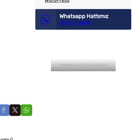
WordPress
Whatsapp Hattımız
05321718698
Opsiyonel açıklama metni
syonu)