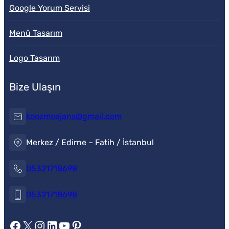
Google Yorum Servisi
Menü Tasarım
Logo Tasarım
Bize Ulaşın
koozmoajans@gmail.com
Merkez / Edirne – Fatih / İstanbul
05321718698
05321718698
https://www.facebook.com/koozmoajans
https://x.com/koozmoajans
https://www.instagram.com/koozmoajans/
https://www.linkedin.com/in/koozmo-ajans/
https://www.youtube.com/@videotanitim
Pinterest