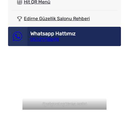
Hit QR Menü
Edirne Güzellik Salonu Rehberi
Whatsapp Hattımız
05321718698
Opsiyonel açıklama metni