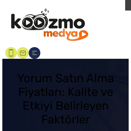
Yorum Satın Alma
Fiyatları: Kalite ve
Etkiyi Belirleyen
Faktörler