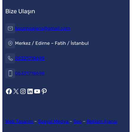
Bize Ulaşın
koozmoajans@gmail.com
Merkez / Edirne – Fatih / İstanbul
05321718698
05321718698
https://www.facebook.com/koozmoajans
https://x.com/koozmoajans
https://www.instagram.com/koozmoajans/
https://www.linkedin.com/in/koozmo-ajans/
https://www.youtube.com/@videotanitim
Pinterest
Web Tasarım
–
Sosyal Medya
–
Seo
–
Reklam Ajansı