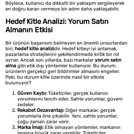
Böylece, kullanıcı da dikkatli bir yaklaşım sergileyerek
en doğru kararı vermeye bir adım daha yaklaşabilir.
Hedef Kitle Analizi: Yorum Satın
Almanın Etkisi
Bir ürünün başarısını belirleyen en önemli unsurlardan
biri,
hedef kitle analizi
dir. Hedef kitleyi iyi anlamak,
pazarlama stratejilerini şekillendirmede kritik bir rol
oynar. Ancak son yıllarda, bazı markalar
yorum satın
alma
gibi etik dışı yöntemler kullanıyor. Bu durum,
ürünlerin gerçekçi geri bildirimler almasını engeller.
Peki, bu durum kitle üzerinde nasıl bir etkide
bulunuyor?
Güven Kaybı:
Tüketiciler, gerçek kullanıcı
yorumlarını tercih eder. Sahte yorumlar, güveni
zedeler.
Rekabet Dezavantajı:
Diğer markalar, gerçek
yorumlarla öne çıkabilir. Yani, sahte yorumlar,
çoğu zaman zarar verir.
Marka İmajı:
Etik olmayan yöntemler, markanın
imajına büyük zarar verebilir. Tüketiciler,